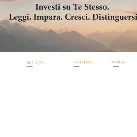
COACHING
JR NEXT
BUSINESS
della vita
Life coaching
JRNext Discove
Percorsi Business
 esperienziali
Executive coaching
JRNext Camp
Trick Mastery
Business coaching
JRNext Leaders
Career coaching
JRNext Future
Mentoring