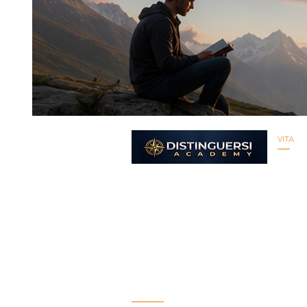
VITA
I codici 
Percorsi
Aiutiamo imprenditori, manager e
professionisti a costruire aziende
solide e persone straordinarie.